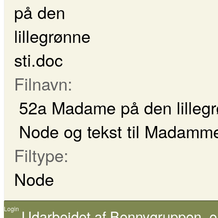
Filnavn:
52a Madame på den lillegr
Node og tekst til Madamme 
Filtype:
Node
Login
Udarbejdet af
Bennygruppen
, 