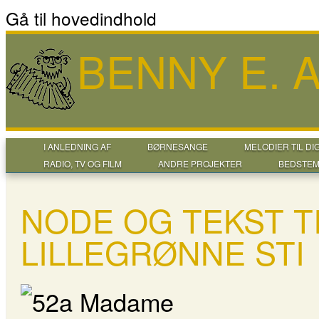
Gå til hovedindhold
BENNY E.
I ANLEDNING AF
BØRNESANGE
MELODIER TIL DI
RADIO, TV OG FILM
ANDRE PROJEKTER
BEDSTEM
NODE OG TEKST T
LILLEGRØNNE STI