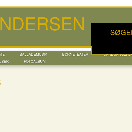
ANDERSEN
SØGE
GTE
BALLADEMUSIK
BØRNETEATER
GÅRDSANGERJ
LSER
FOTOALBUM
S