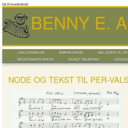
Gå til hovedindhold
BENNY E. 
I ANLEDNING AF
BØRNESANGE
MELODIER TIL DI
BEDSTEMORS BREVE
RUNDT OM BENNY
UDGIVE
NODE OG TEKST TIL PER-VAL