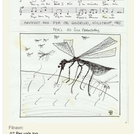
Filnavn:
07 Per-vals.jpg