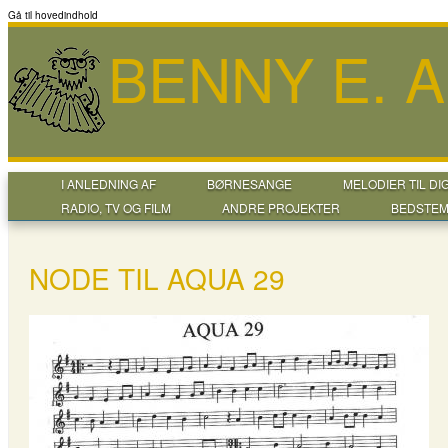
Gå til hovedindhold
BENNY E. 
I ANLEDNING AF
BØRNESANGE
MELODIER TIL DI
RADIO, TV OG FILM
ANDRE PROJEKTER
BEDSTEM
NODE TIL AQUA 29