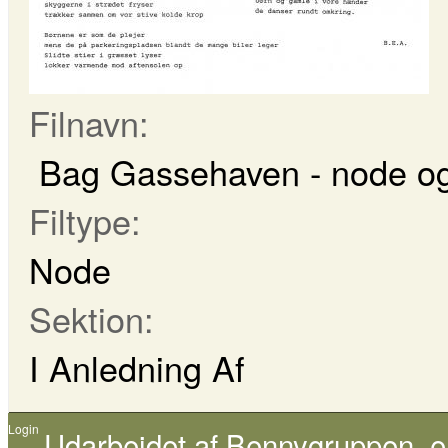
Filnavn:
Bag Gassehaven - node og 
Filtype:
Node
Sektion:
I Anledning Af
Login
Udarbejdet af
Bennygruppen
, 