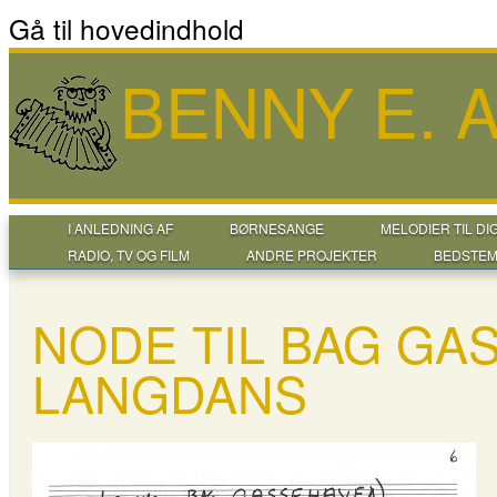
Gå til hovedindhold
BENNY E.
I ANLEDNING AF
BØRNESANGE
MELODIER TIL DI
RADIO, TV OG FILM
ANDRE PROJEKTER
BEDSTEM
NODE TIL BAG GA
LANGDANS