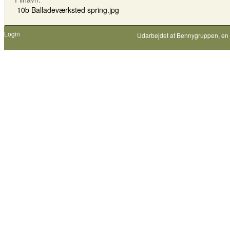
10b Balladeværksted spring.jpg
Login
Udarbejdet af
Bennygruppen
, en