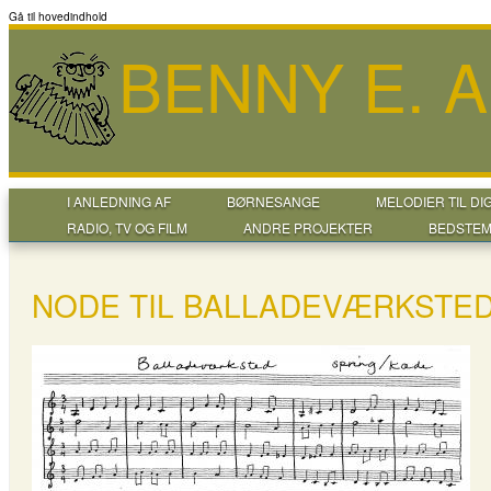
Gå til hovedindhold
BENNY E. 
I ANLEDNING AF
BØRNESANGE
MELODIER TIL DI
RADIO, TV OG FILM
ANDRE PROJEKTER
BEDSTEM
NODE TIL BALLADEVÆRKSTE