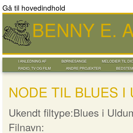
Gå til hovedindhold
BENNY E.
I ANLEDNING AF
BØRNESANGE
MELODIER TIL DI
RADIO, TV OG FILM
ANDRE PROJEKTER
BEDSTEM
NODE TIL BLUES 
Ukendt filtype:Blues i Uld
Filnavn: