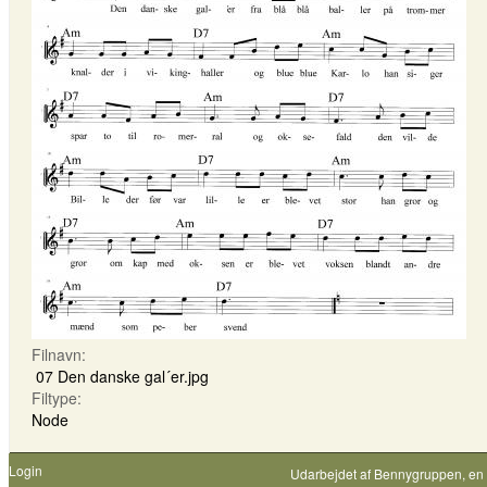
Filnavn:
07 Den danske gal´er.jpg
Filtype:
Node
Login
Udarbejdet af
Bennygruppen
, en