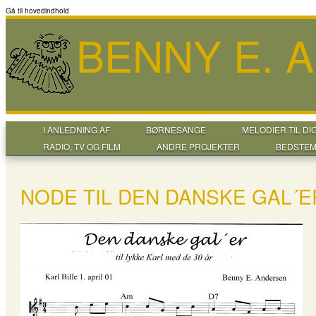
Gå til hovedindhold
BENNY E. 
I ANLEDNING AF
BØRNESANGE
MELODIER TIL DI
RADIO, TV OG FILM
ANDRE PROJEKTER
BEDSTEM
NODE TIL DEN DANSKE GAL´E