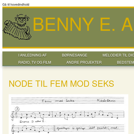
Gå til hovedindhold
BENNY E. 
I ANLEDNING AF
BØRNESANGE
MELODIER TIL DI
RADIO, TV OG FILM
ANDRE PROJEKTER
BEDSTEM
NODE TIL FEM MOD SEKS