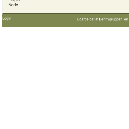
Node
Login
Udarbejdet af
Bennygruppen
, en