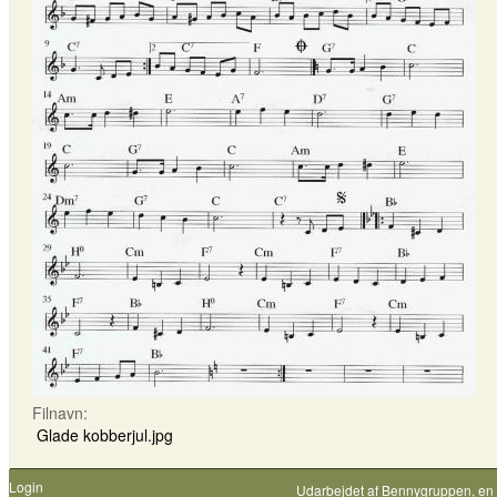
Filnavn:
Glade kobberjul.jpg
Login
Udarbejdet af
Bennygruppen
, en