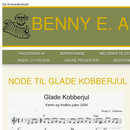
Gå til hovedindhold
BENNY E. 
I ANLEDNING AF
BØRNESANGE
MELODIER TIL DI
RADIO, TV OG FILM
ANDRE PROJEKTER
BEDSTEM
NODE TIL GLADE KOBBERJUL