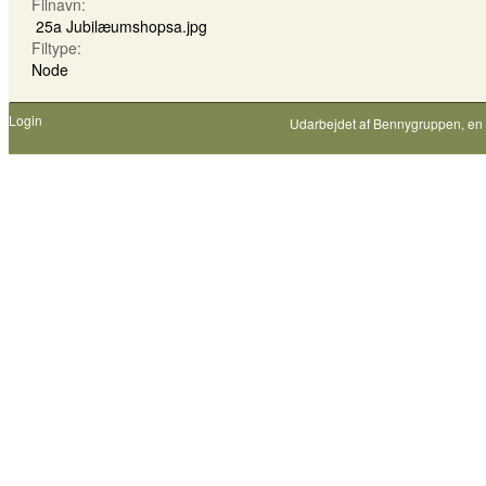
Filnavn:
25a Jubilæumshopsa.jpg
Filtype:
Node
Login
Udarbejdet af
Bennygruppen
, en