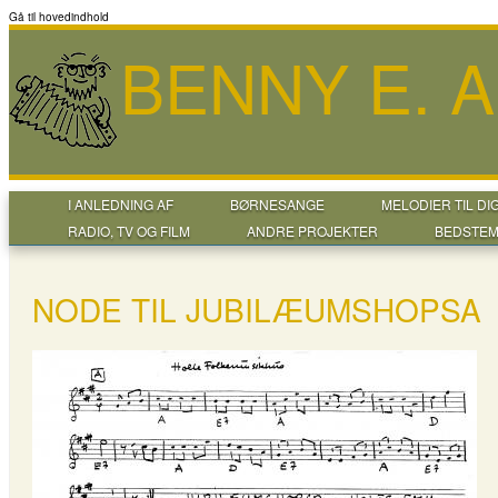
Gå til hovedindhold
BENNY E. 
I ANLEDNING AF
BØRNESANGE
MELODIER TIL DI
RADIO, TV OG FILM
ANDRE PROJEKTER
BEDSTEM
NODE TIL JUBILÆUMSHOPSA