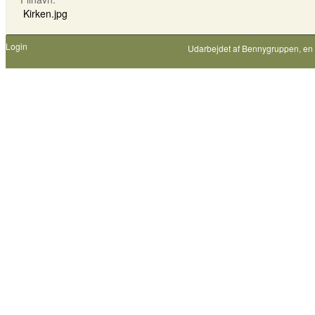
Kirken.jpg
Login
Udarbejdet af
Bennygruppen
, en