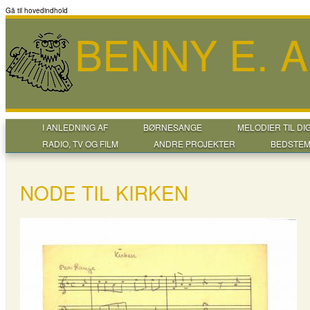
Gå til hovedindhold
BENNY E. 
I ANLEDNING AF
BØRNESANGE
MELODIER TIL DI
RADIO, TV OG FILM
ANDRE PROJEKTER
BEDSTEM
NODE TIL KIRKEN