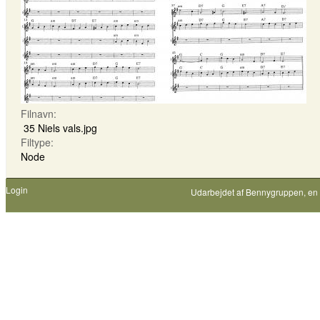
Filnavn:
35 Niels vals.jpg
Filtype:
Node
Login
Udarbejdet af
Bennygruppen
, en