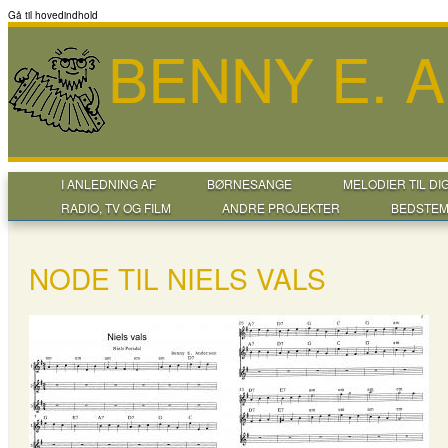
Gå til hovedindhold
BENNY E. 
I ANLEDNING AF
BØRNESANGE
MELODIER TIL DI
RADIO, TV OG FILM
ANDRE PROJEKTER
BEDSTEM
NODE TIL NIELS VALS