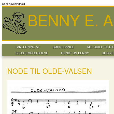
Gå til hovedindhold
BENNY E. 
I ANLEDNING AF
BØRNESANGE
MELODIER TIL DI
BEDSTEMORS BREVE
RUNDT OM BENNY
UDGIVE
NODE TIL OLDE-VALSEN