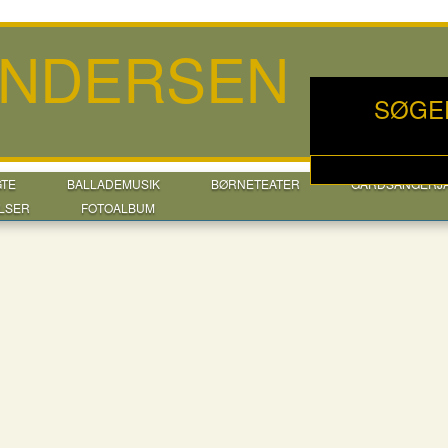
ANDERSEN
SØGE
GTE
BALLADEMUSIK
BØRNETEATER
GÅRDSANGERJ
LSER
FOTOALBUM