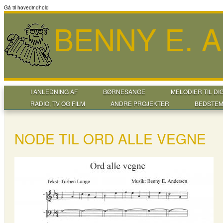
Gå til hovedindhold
BENNY E. 
I ANLEDNING AF
BØRNESANGE
MELODIER TIL DI
RADIO, TV OG FILM
ANDRE PROJEKTER
BEDSTEM
NODE TIL ORD ALLE VEGNE