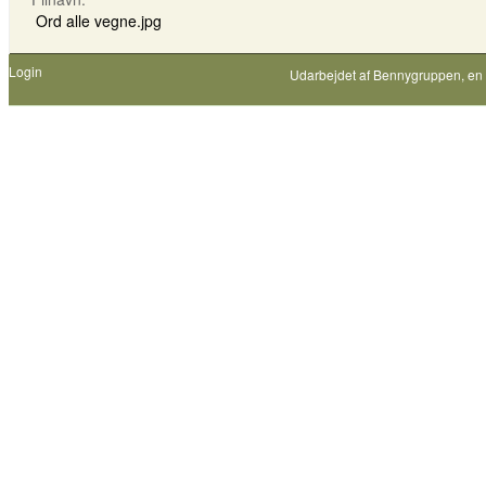
Ord alle vegne.jpg
Login
Udarbejdet af
Bennygruppen
, en