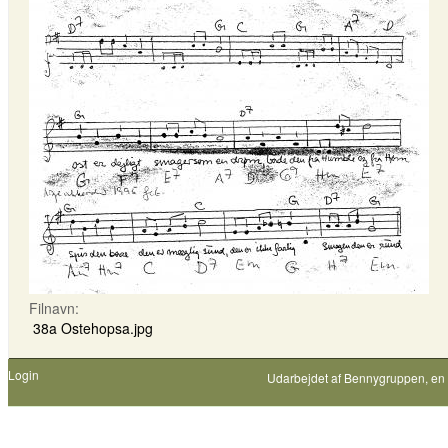
Filnavn:
38a Ostehopsa.jpg
Login
Udarbejdet af
Bennygruppen
, en