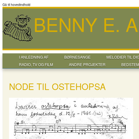
Gå til hovedindhold
BENNY E. 
I ANLEDNING AF
BØRNESANGE
MELODIER TIL DI
RADIO, TV OG FILM
ANDRE PROJEKTER
BEDSTEM
NODE TIL OSTEHOPSA