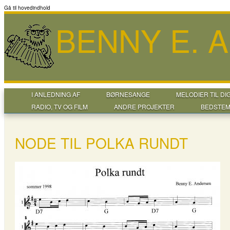
Gå til hovedindhold
BENNY E. 
I ANLEDNING AF
BØRNESANGE
MELODIER TIL DI
RADIO, TV OG FILM
ANDRE PROJEKTER
BEDSTEM
NODE TIL POLKA RUNDT