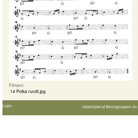
Filnavn:
14 Polka rundt.jpg
Login
Udarbejdet af
Bennygruppen
, en