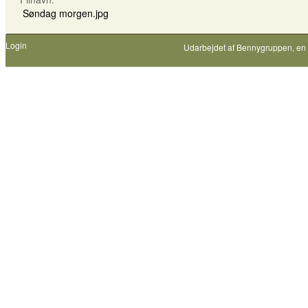
Søndag morgen.jpg
Login
Udarbejdet af
Bennygruppen
, en