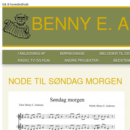
Gå til hovedindhold
BENNY E. 
I ANLEDNING AF
BØRNESANGE
MELODIER TIL DI
RADIO, TV OG FILM
ANDRE PROJEKTER
BEDSTEM
NODE TIL SØNDAG MORGEN