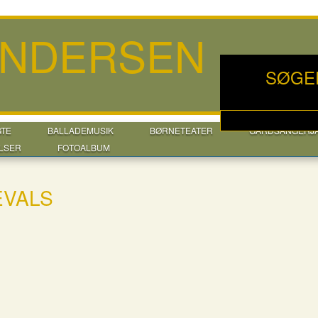
ANDERSEN
SØGE
GTE
BALLADEMUSIK
BØRNETEATER
GÅRDSANGERJ
LSER
FOTOALBUM
EVALS