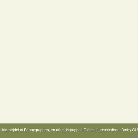
Udarbejdet af
Bennygruppen
, en arbejdsgruppe i
Folkekulturværkstedet Broby Gl 