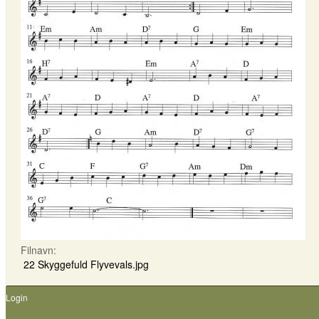
Filnavn:
22 Skyggefuld Flyvevals.jpg
Login