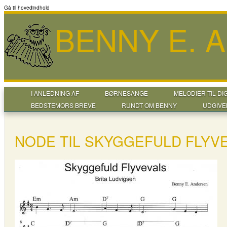
Gå til hovedindhold
BENNY E. 
I ANLEDNING AF
BØRNESANGE
MELODIER TIL DI
BEDSTEMORS BREVE
RUNDT OM BENNY
UDGIVE
NODE TIL SKYGGEFULD FLYV