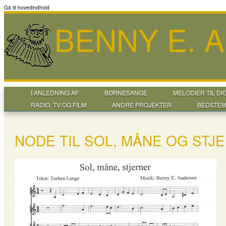
Gå til hovedindhold
BENNY E. 
I ANLEDNING AF
BØRNESANGE
MELODIER TIL DI
RADIO, TV OG FILM
ANDRE PROJEKTER
BEDSTEM
NODE TIL SOL, MÅNE OG STJ