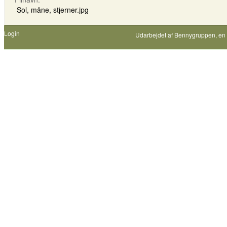
Sol, måne, stjerner.jpg
Login
Udarbejdet af
Bennygruppen
, en