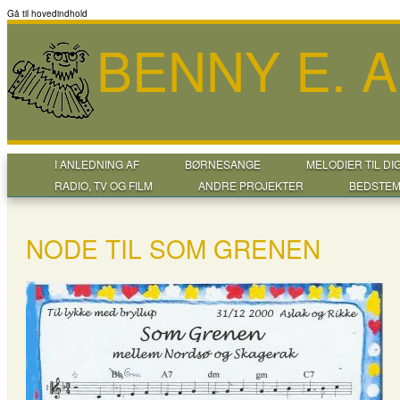
Gå til hovedindhold
BENNY E. 
I ANLEDNING AF
BØRNESANGE
MELODIER TIL DI
RADIO, TV OG FILM
ANDRE PROJEKTER
BEDSTEM
NODE TIL SOM GRENEN