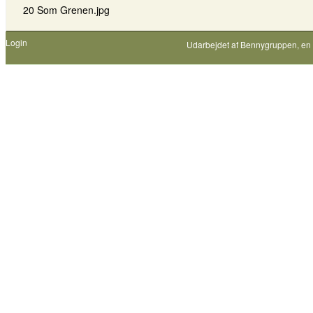
20 Som Grenen.jpg
Login
Udarbejdet af
Bennygruppen
, en