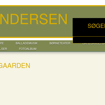
ANDERSEN
SØGE
GTE
BALLADEMUSIK
BØRNETEATER
GÅRDSANGERJ
LSER
FOTOALBUM
LGAARDEN