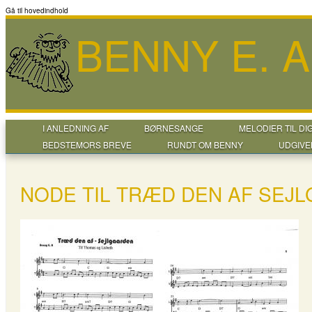
Gå til hovedindhold
BENNY E. 
I ANLEDNING AF
BØRNESANGE
MELODIER TIL DI
BEDSTEMORS BREVE
RUNDT OM BENNY
UDGIVE
NODE TIL TRÆD DEN AF SEJ