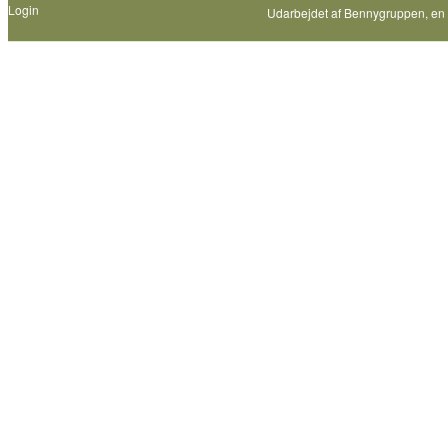
Login
Udarbejdet af
Bennygruppen
, en