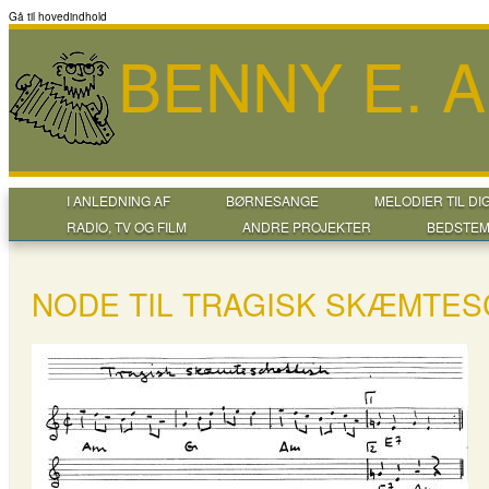
Gå til hovedindhold
BENNY E. 
I ANLEDNING AF
BØRNESANGE
MELODIER TIL DI
RADIO, TV OG FILM
ANDRE PROJEKTER
BEDSTEM
NODE TIL TRAGISK SKÆMTES