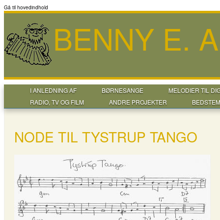
Gå til hovedindhold
BENNY E. 
I ANLEDNING AF
BØRNESANGE
MELODIER TIL DI
RADIO, TV OG FILM
ANDRE PROJEKTER
BEDSTEM
NODE TIL TYSTRUP TANGO