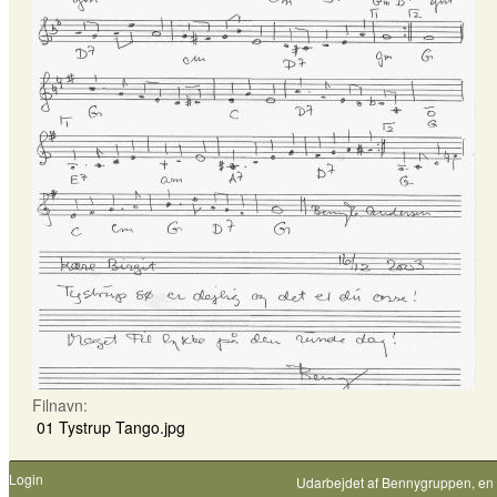
Filnavn:
01 Tystrup Tango.jpg
Login
Udarbejdet af
Bennygruppen
, en