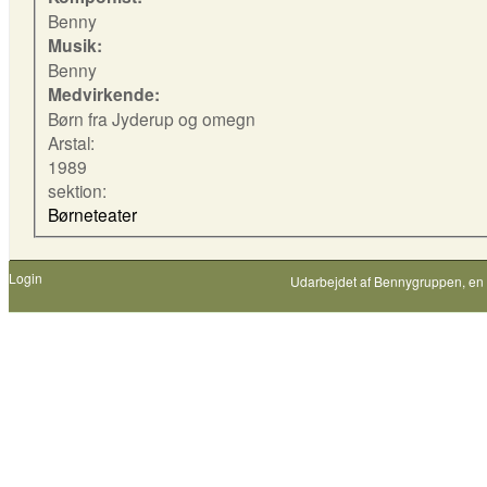
Benny
Musik:
Benny
Medvirkende:
Børn fra Jyderup og omegn
Arstal:
1989
sektion:
Børneteater
Login
Udarbejdet af
Bennygruppen
, en