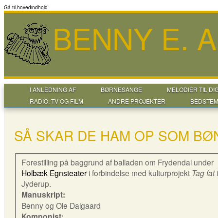
Gå til hovedindhold
BENNY E. 
I ANLEDNING AF
BØRNESANGE
MELODIER TIL DI
RADIO, TV OG FILM
ANDRE PROJEKTER
BEDSTEM
SÅ SKAR DE HAM OP SOM BØ
Forestilling på baggrund af balladen om Frydendal under
Holbæk Egnsteater
i forbindelse med kulturprojekt
Tag fat
i
Jyderup.
Manuskript:
Benny og Ole Dalgaard
Komponist: