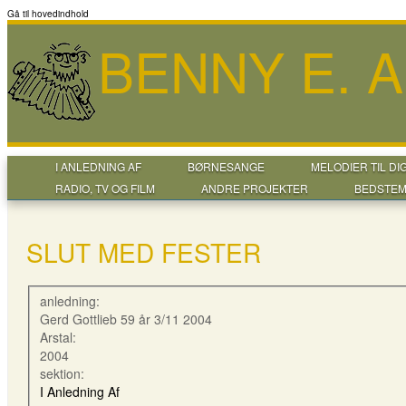
Gå til hovedindhold
BENNY E. 
I ANLEDNING AF
BØRNESANGE
MELODIER TIL DI
RADIO, TV OG FILM
ANDRE PROJEKTER
BEDSTEM
SLUT MED FESTER
anledning:
Gerd Gottlieb 59 år 3/11 2004
Arstal:
2004
sektion:
I Anledning Af