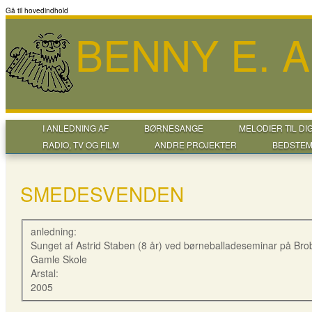
Gå til hovedindhold
BENNY E. 
I ANLEDNING AF
BØRNESANGE
MELODIER TIL DI
RADIO, TV OG FILM
ANDRE PROJEKTER
BEDSTEM
SMEDESVENDEN
anledning:
Sunget af Astrid Staben (8 år) ved børneballadeseminar på Bro
Gamle Skole
Arstal:
2005