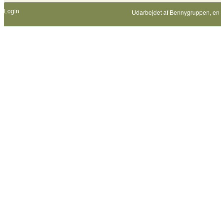
Login
Udarbejdet af
Bennygruppen
, en