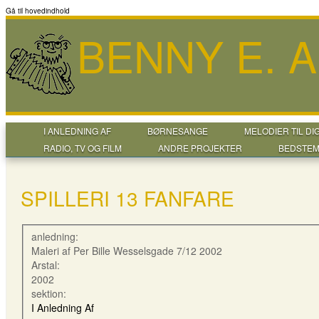
Gå til hovedindhold
BENNY E. 
I ANLEDNING AF
BØRNESANGE
MELODIER TIL DI
RADIO, TV OG FILM
ANDRE PROJEKTER
BEDSTEM
SPILLERI 13 FANFARE
anledning:
Maleri af Per Bille Wesselsgade 7/12 2002
Arstal:
2002
sektion:
I Anledning Af