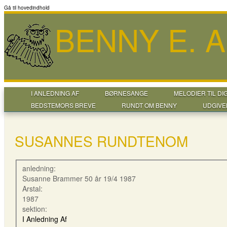
Gå til hovedindhold
BENNY E. 
I ANLEDNING AF
BØRNESANGE
MELODIER TIL DI
BEDSTEMORS BREVE
RUNDT OM BENNY
UDGIVE
SUSANNES RUNDTENOM
anledning:
Susanne Brammer 50 år 19/4 1987
Arstal:
1987
sektion:
I Anledning Af