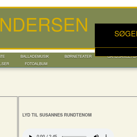
ANDERSEN
SØGE
GTE
BALLADEMUSIK
BØRNETEATER
GÅRDSANGERJ
LSER
FOTOALBUM
LYD TIL SUSANNES RUNDTENOM