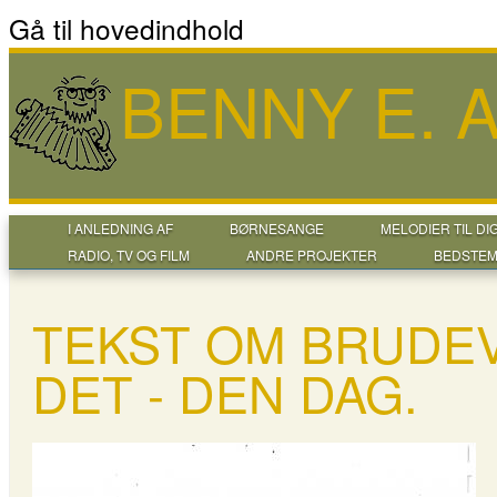
Gå til hovedindhold
BENNY E.
I ANLEDNING AF
BØRNESANGE
MELODIER TIL DI
RADIO, TV OG FILM
ANDRE PROJEKTER
BEDSTEM
TEKST OM BRUDEV
DET - DEN DAG.