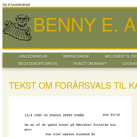
Gå til hovedindhold
BENNY E. 
I ANLEDNING AF
BØRNESANGE
MELODIER TIL DI
BEDSTEMORS BREVE
RUNDT OM BENNY
UDGIVE
TEKST OM FORÅRSVALS TIL 