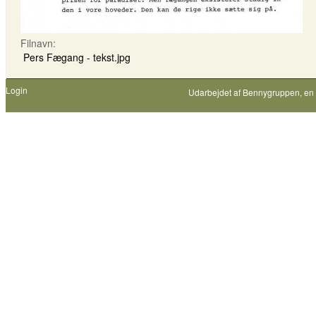
Filnavn:
Pers Fægang - tekst.jpg
Login
Udarbejdet af
Bennygruppen
, en