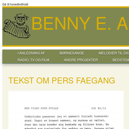
Gå til hovedindhold
BENNY E. 
I ANLEDNING AF
BØRNESANGE
MELODIER TIL DI
RADIO, TV OG FILM
ANDRE PROJEKTER
BEDSTEM
TEKST OM PERS FAEGANG