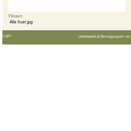
Filnavn:
Alle fruer.jpg
Login
Udarbejdet af
Bennygruppen
, en