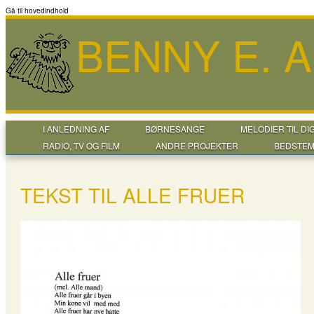
Gå til hovedindhold
BENNY E. 
I ANLEDNING AF
BØRNESANGE
MELODIER TIL DI
RADIO, TV OG FILM
ANDRE PROJEKTER
BEDSTEM
TEKST TIL ALLE FRUER