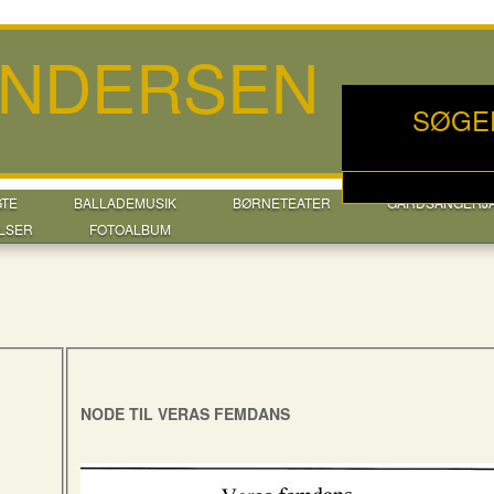
ANDERSEN
SØGE
GTE
BALLADEMUSIK
BØRNETEATER
GÅRDSANGERJ
LSER
FOTOALBUM
NODE TIL VERAS FEMDANS