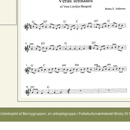
Udarbejdet af
Bennygruppen
, en arbejdsgruppe i
Folkekulturværkstedet Broby Gl 