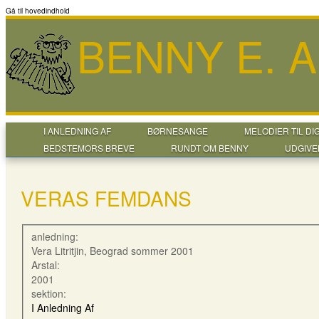
Gå til hovedindhold
BENNY E. 
I ANLEDNING AF
BØRNESANGE
MELODIER TIL DI
BEDSTEMORS BREVE
RUNDT OM BENNY
UDGIVE
VERAS FEMDANS
anledning:
Vera Litritjin, Beograd sommer 2001
Arstal:
2001
sektion:
I Anledning Af