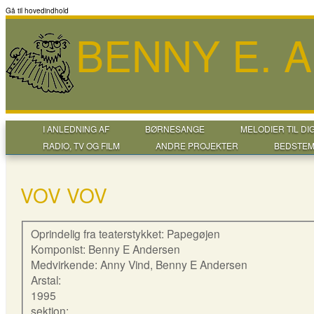
Gå til hovedindhold
BENNY E. 
I ANLEDNING AF
BØRNESANGE
MELODIER TIL DI
RADIO, TV OG FILM
ANDRE PROJEKTER
BEDSTEM
VOV VOV
Oprindelig fra teaterstykket: Papegøjen
Komponist: Benny E Andersen
Medvirkende: Anny Vind, Benny E Andersen
Arstal:
1995
sektion: