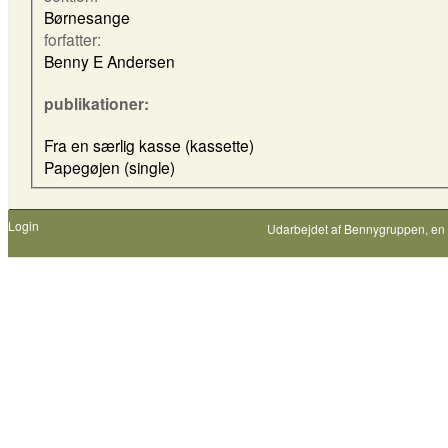
Børnesange
forfatter:
Benny E Andersen
publikationer:
Fra en særlig kasse (kassette)
Papegøjen (single)
Login
Udarbejdet af
Bennygruppen
, en