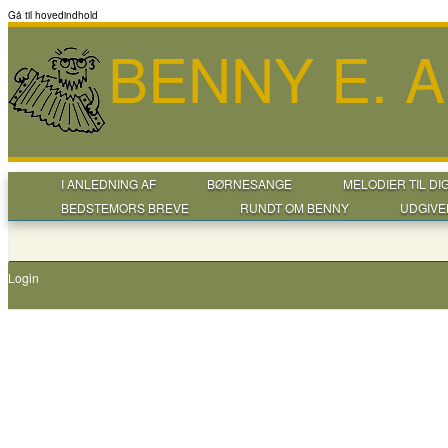
Gå til hovedindhold
BENNY E. 
I ANLEDNING AF
BØRNESANGE
MELODIER TIL DI
BEDSTEMORS BREVE
RUNDT OM BENNY
UDGIVE
Login