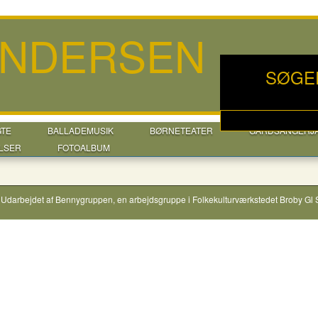
ANDERSEN
SØGE
GTE
BALLADEMUSIK
BØRNETEATER
GÅRDSANGERJ
LSER
FOTOALBUM
Udarbejdet af
Bennygruppen
, en arbejdsgruppe i
Folkekulturværkstedet Broby Gl 