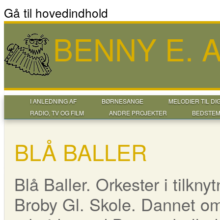
Gå til hovedindhold
BENNY E.
I ANLEDNING AF
BØRNESANGE
MELODIER TIL DI
RADIO, TV OG FILM
ANDRE PROJEKTER
BEDSTEM
BLÅ BALLER
Blå Baller. Orkester i tilkny
Broby Gl. Skole. Dannet om