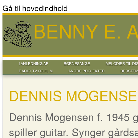
Gå til hovedindhold
BENNY E.
I ANLEDNING AF
BØRNESANGE
MELODIER TIL DI
RADIO, TV OG FILM
ANDRE PROJEKTER
BEDSTEM
DENNIS MOGENS
Dennis Mogensen f. 1945 
spiller guitar. Synger gårds