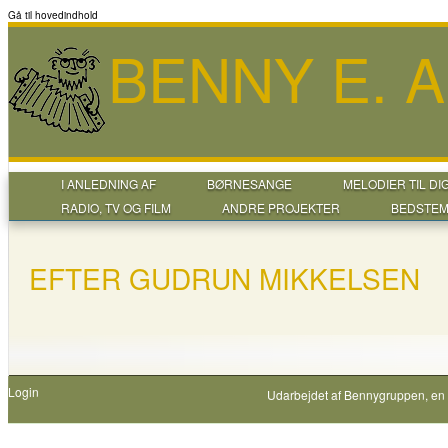
Gå til hovedindhold
BENNY E. 
I ANLEDNING AF
BØRNESANGE
MELODIER TIL DI
RADIO, TV OG FILM
ANDRE PROJEKTER
BEDSTEM
EFTER GUDRUN MIKKELSEN
Login
Udarbejdet af
Bennygruppen
, en