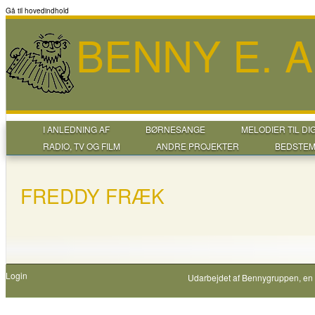
Gå til hovedindhold
BENNY E. 
I ANLEDNING AF
BØRNESANGE
MELODIER TIL DI
RADIO, TV OG FILM
ANDRE PROJEKTER
BEDSTEM
FREDDY FRÆK
Login
Udarbejdet af
Bennygruppen
, en