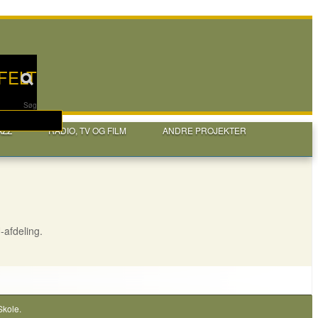
FELT
Søg
AZZ
RADIO, TV OG FILM
ANDRE PROJEKTER
U-afdeling.
Skole
.