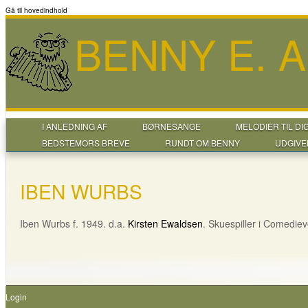
Gå til hovedindhold
BENNY E. 
I ANLEDNING AF
BØRNESANGE
MELODIER TIL DI
BEDSTEMORS BREVE
RUNDT OM BENNY
UDGIVE
IBEN WURBS
Iben Wurbs f. 1949. d.a.
Kirsten Ewaldsen
. Skuespiller i Comediev
Login