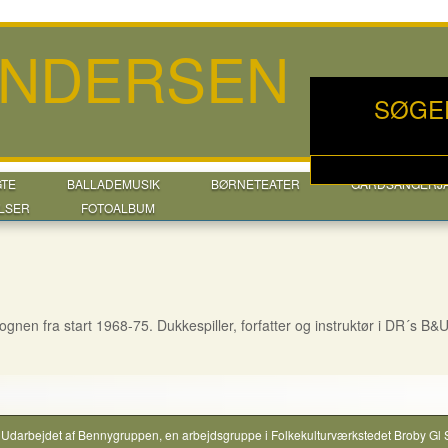
ANDERSEN
SØGE
GTE
BALLADEMUSIK
BØRNETEATER
GÅRDSANGERJ
LSER
FOTOALBUM
ognen fra start 1968-75. Dukkespiller, forfatter og instruktør i DR´s B&
Udarbejdet af
Bennygruppen
, en arbejdsgruppe i
Folkekulturværkstedet Broby Gl 