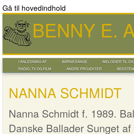
Gå til hovedindhold
BENNY E.
I ANLEDNING AF
BØRNESANGE
MELODIER TIL DI
RADIO, TV OG FILM
ANDRE PROJEKTER
BEDSTEM
NANNA SCHMIDT
Nanna Schmidt f. 1989. Ba
Danske Ballader Sunget af