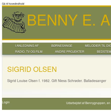
Gå til hovedindhold
BENNY E. 
I ANLEDNING AF
BØRNESANGE
MELODIER TIL DI
RADIO, TV OG FILM
ANDRE PROJEKTER
BEDSTEM
SIGRID OLSEN
Sigrid Louise Olsen f. 1982. Gift Niess Schrøder. Balladesanger
Login
Udarbejdet af
Bennygruppen
, en