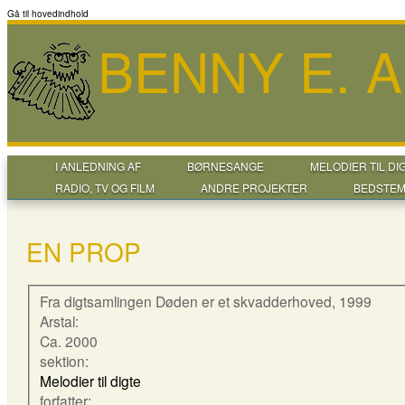
Gå til hovedindhold
BENNY E. 
I ANLEDNING AF
BØRNESANGE
MELODIER TIL DI
RADIO, TV OG FILM
ANDRE PROJEKTER
BEDSTEM
EN PROP
Fra digtsamlingen Døden er et skvadderhoved, 1999
Arstal:
Ca. 2000
sektion:
Melodier til digte
forfatter: