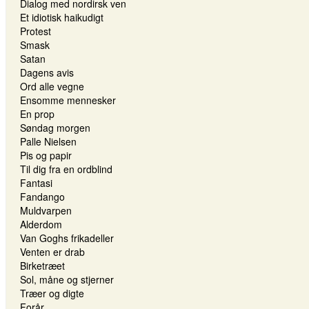
Dialog med nordirsk ven
Et idiotisk haikudigt
Protest
Smask
Satan
Dagens avis
Ord alle vegne
Ensomme mennesker
En prop
Søndag morgen
Palle Nielsen
Pis og papir
Til dig fra en ordblind
Fantasi
Fandango
Muldvarpen
Alderdom
Van Goghs frikadeller
Venten er drab
Birketræet
Sol, måne og stjerner
Træer og digte
Forår