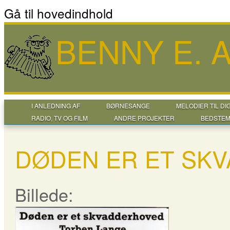
Gå til hovedindhold
BENNY E.
I ANLEDNING AF
BØRNESANGE
MELODIER TIL DI
RADIO, TV OG FILM
ANDRE PROJEKTER
BEDSTEM
DØDEN ER ET SKV
Billede: