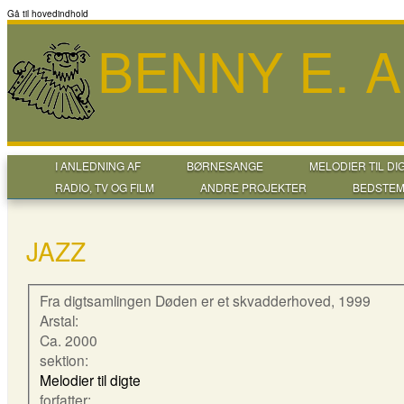
Gå til hovedindhold
BENNY E. 
I ANLEDNING AF
BØRNESANGE
MELODIER TIL DI
RADIO, TV OG FILM
ANDRE PROJEKTER
BEDSTEM
JAZZ
Fra digtsamlingen Døden er et skvadderhoved, 1999
Arstal:
Ca. 2000
sektion:
Melodier til digte
forfatter: