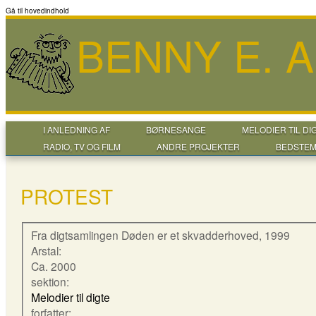
Gå til hovedindhold
BENNY E. 
I ANLEDNING AF
BØRNESANGE
MELODIER TIL DI
RADIO, TV OG FILM
ANDRE PROJEKTER
BEDSTEM
PROTEST
Fra digtsamlingen Døden er et skvadderhoved, 1999
Arstal:
Ca. 2000
sektion:
Melodier til digte
forfatter: