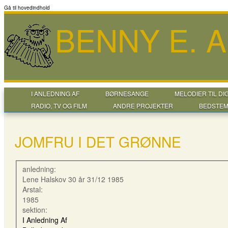
Gå til hovedindhold
BENNY E. 
I ANLEDNING AF
BØRNESANGE
MELODIER TIL DI
RADIO, TV OG FILM
ANDRE PROJEKTER
BEDSTEM
JOMFRU I DET GRØNNE
anledning:
Lene Halskov 30 år 31/12 1985
Arstal:
1985
sektion:
I Anledning Af