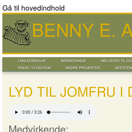
Gå til hovedindhold
BENNY E.
I ANLEDNING AF
BØRNESANGE
MELODIER TIL DI
RADIO, TV OG FILM
ANDRE PROJEKTER
BEDSTEM
LYD TIL JOMFRU I
Medvirkende: