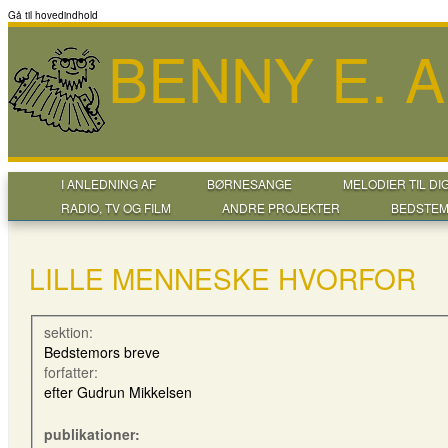
Gå til hovedindhold
BENNY E. 
I ANLEDNING AF
BØRNESANGE
MELODIER TIL DI
RADIO, TV OG FILM
ANDRE PROJEKTER
BEDSTEM
LILLE MENNESKE HVORFOR
sektion:
Bedstemors breve
forfatter:
efter Gudrun Mikkelsen
publikationer: