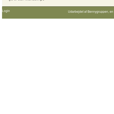
Login
Udarbejdet af
Bennygruppen
, en