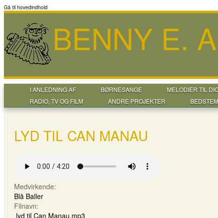
Gå til hovedindhold
BENNY E. 
I ANLEDNING AF
BØRNESANGE
MELODIER TIL DI
RADIO, TV OG FILM
ANDRE PROJEKTER
BEDSTEM
LYD TIL CAN MANAU
Medvirkende:
Blå Baller
Filnavn:
lyd til Can Manau.mp3